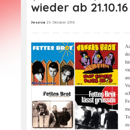
wieder ab 21.10.16
Jessica
25. Oktober 2016
Posted
by
Ac
do
hi
vi
au
Vo
sc
Fe
ma
To
zu