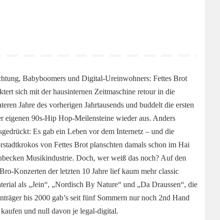
htung, Babyboomers und Digital-Ureinwohners: Fettes Brot
ktert sich mit der hausinternen Zeitmaschine retour in die
nteren Jahre des vorherigen Jahrtausends und buddelt die ersten
er eigenen 90s-Hip Hop-Meilensteine wieder aus. Anders
sgedrückt: Es gab ein Leben vor dem Internetz – und die
rstadtkrokos von Fettes Brot planschten damals schon im Hai
hbecken Musikindustrie. Doch, wer weiß das noch? Auf den
Bro-Konzerten der letzten 10 Jahre lief kaum mehr classic
terial als „Jein“, „Nordisch By Nature“ und „Da Draussen“, die
nträger bis 2000 gab’s seit fünf Sommern nur noch 2nd Hand
 kaufen und null davon je legal-digital.