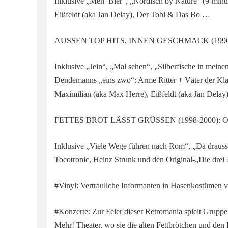
Inklusive „Meh’ Bier“, „Nordisch by Nature“ (9-minüt
Eißfeldt (aka Jan Delay), Der Tobi & Das Bo …
AUSSEN TOP HITS, INNEN GESCHMACK (1996-199
Inklusive „Jein“, „Mal sehen“, „Silberfische in me
Dendemanns „eins zwo“: Arme Ritter + Väter der Kl
Maximilian (aka Max Herre), Eißfeldt (aka Jan Dela
FETTES BROT LÄSST GRÜSSEN (1998-2000): Orig
Inklusive „Viele Wege führen nach Rom“, „Da drauss
Tocotronic, Heinz Strunk und den Original-„Die drei
#Vinyl: Vertrauliche Informanten in Hasenkostümen 
#Konzerte: Zur Feier dieser Retromania spielt Gruppe
Mehr! Theater, wo sie die alten Fettbrötchen und de