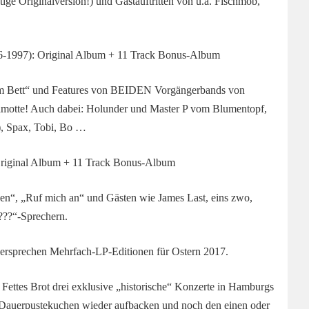
ige Originalversion!) und Gastauftritten von u.a. Fischmob,
7): Original Album + 11 Track Bonus-Album
inem Bett“ und Features von BEIDEN Vorgängerbands von
amotte! Auch dabei: Holunder und Master P vom Blumentopf,
y), Spax, Tobi, Bo …
inal Album + 11 Track Bonus-Album
en“, „Ruf mich an“ und Gästen wie James Last, eins zwo,
 ???“-Sprechern.
versprechen Mehrfach-LP-Editionen für Ostern 2017.
 Fettes Brot drei exklusive „historische“ Konzerte in Hamburgs
n Dauerpustekuchen wieder aufbacken und noch den einen oder