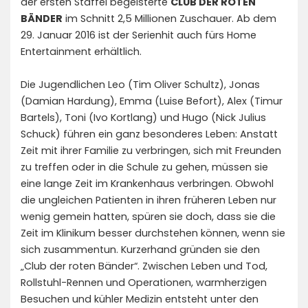
der ersten Staffel begeisterte
CLUB DER ROTEN
BÄNDER
im Schnitt 2,5 Millionen Zuschauer. Ab dem
29. Januar 2016 ist der Serienhit auch fürs Home
Entertainment erhältlich.
Die Jugendlichen Leo (Tim Oliver Schultz), Jonas
(Damian Hardung), Emma (Luise Befort), Alex (Timur
Bartels), Toni (Ivo Kortlang) und Hugo (Nick Julius
Schuck) führen ein ganz besonderes Leben: Anstatt
Zeit mit ihrer Familie zu verbringen, sich mit Freunden
zu treffen oder in die Schule zu gehen, müssen sie
eine lange Zeit im Krankenhaus verbringen. Obwohl
die ungleichen Patienten in ihren früheren Leben nur
wenig gemein hatten, spüren sie doch, dass sie die
Zeit im Klinikum besser durchstehen können, wenn sie
sich zusammentun. Kurzerhand gründen sie den
„Club der roten Bänder“. Zwischen Leben und Tod,
Rollstuhl-Rennen und Operationen, warmherzigen
Besuchen und kühler Medizin entsteht unter den