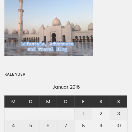
KALENDER
Januar 2016
M
D
M
D
F
S
S
1
2
3
4
5
6
7
8
9
10