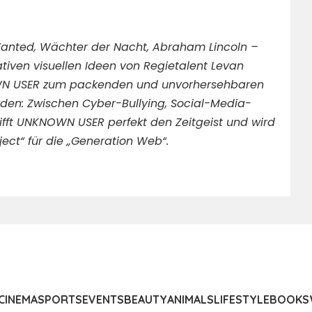
nted, Wächter der Nacht, Abraham Lincoln –
tiven visuellen Ideen von Regietalent Levan
OWN USER zum packenden und unvorhersehbaren
rden: Zwischen Cyber-Bullying, Social-Media-
fft UNKNOWN USER perfekt den Zeitgeist und wird
ject“ für die „Generation Web“.
CINEMA
SPORTS
EVENTS
BEAUTY
ANIMALS
LIFESTYLE
BOOKS