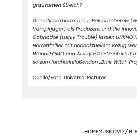
grausamen Streich?
Genrefilmexperte Timur Bekmambetow (Wa
Vampirjäger) als Produzent und die innova
Gabriadze (Lucky Trouble) lassen UNKN
Horrorthriller mit hochaktuellem Bezug we
Wahn, FOMO und Always-On-Mentalität tri
so zum furchteinflößenden „Blair Witch Pro
Quelle/Foto: Universal Pictures
HOME
MUSIC
DVD / BD