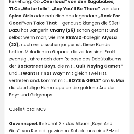
Beziehung: Ob
„Overload“ von den Sugababes
,
TLCs „Waterfalls“
,
„Say You’ll Be There“
von den
Spice Girls
oder natürlich das legendäre
„Back For
Good“
von
Take That
– genauso klangen die 90er!
Dazu hat Sängerin
Charly (26)
schon getanzt und
selbst wenn man, wie ihre
RESAID
-Kollegin
Alyssa
(23),
noch ein bisschen jünger ist: Diese Bands
hatten Melodien im Gepäck, die zeitlos sind. Exakt
zwanzig Jahre nach dem Release des Debütalbums
der
Backstreet Boys
, die mit
„Quit Playing Games“
und
„I Want It That Way“
mit gleich zwei Hits
vertreten sind, kommt mit
„BOYS & GIRLS“
am
6. Mai
die überfällige Hommage an die goldene Ära der
Boy- und Girlgroups.
Quelle/Foto: MCS
Gewinnspiel
: Ihr könnt 2 x das Album „Boys And
Girls“ von Resaid gewinnen. Schickt uns eine E-Mail