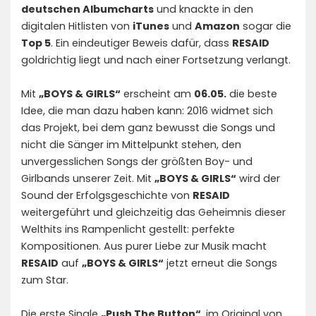
deutschen Albumcharts
und knackte in den
digitalen Hitlisten von
iTunes
und
Amazon
sogar die
Top 5
. Ein eindeutiger Beweis dafür, dass
RESAID
goldrichtig liegt und nach einer Fortsetzung verlangt.
Mit
„BOYS & GIRLS“
erscheint am
06.05.
die beste
Idee, die man dazu haben kann: 2016 widmet sich
das Projekt, bei dem ganz bewusst die Songs und
nicht die Sänger im Mittelpunkt stehen, den
unvergesslichen Songs der größten Boy- und
Girlbands unserer Zeit. Mit
„BOYS & GIRLS“
wird der
Sound der Erfolgsgeschichte von
RESAID
weitergeführt und gleichzeitig das Geheimnis dieser
Welthits ins Rampenlicht gestellt: perfekte
Kompositionen. Aus purer Liebe zur Musik macht
RESAID
auf
„BOYS & GIRLS“
jetzt erneut die Songs
zum Star.
Die erste Single
„Push The Button“
, im Original von