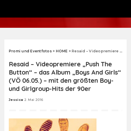
Promi und Eventfotos
>
HOME
>
Resaid – Videopremiere „Push The Button“ – das Album „Boys And Girls“ (VÖ 06.05.) – mit den größten Boy- und Girlgroup-Hits der 90er
Resaid – Videopremiere „Push The
Button“ – das Album „Boys And Girls“
(VÖ 06.05.) – mit den größten Boy-
und Girlgroup-Hits der 90er
Jessica
2. Mai 2016
Posted
by