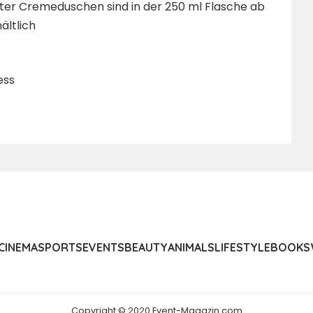
tter Cremeduschen sind in der 250 ml Flasche ab
ältlich
ess
CINEMA
SPORTS
EVENTS
BEAUTY
ANIMALS
LIFESTYLE
BOOKS
Copyright © 2020 Event-Magazin.com