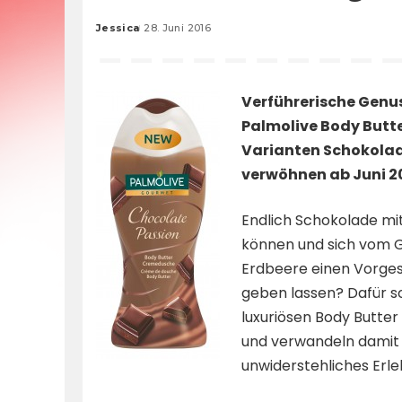
Jessica
28. Juni 2016
Posted
by
Verführerische Genu
Palmolive Body Butt
Varianten Schokolad
verwöhnen ab Juni 20
Endlich Schokolade m
können und sich vom G
Erdbeere einen Vorg
geben lassen? Dafür so
luxuriösen Body Butte
und verwandeln damit d
unwiderstehliches Erle