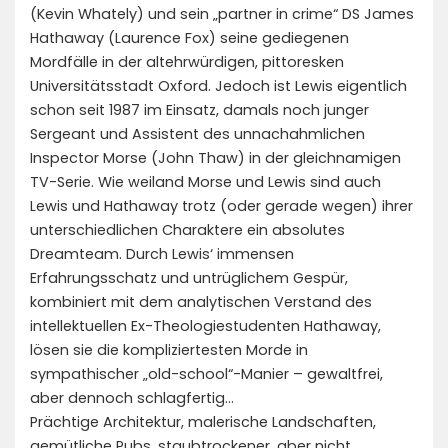
(Kevin Whately) und sein „partner in crime“ DS James
Hathaway (Laurence Fox) seine gediegenen
Mordfälle in der altehrwürdigen, pittoresken
Universitätsstadt Oxford. Jedoch ist Lewis eigentlich
schon seit 1987 im Einsatz, damals noch junger
Sergeant und Assistent des unnachahmlichen
Inspector Morse (John Thaw) in der gleichnamigen
TV-Serie. Wie weiland Morse und Lewis sind auch
Lewis und Hathaway trotz (oder gerade wegen) ihrer
unterschiedlichen Charaktere ein absolutes
Dreamteam. Durch Lewis‘ immensen
Erfahrungsschatz und untrüglichem Gespür,
kombiniert mit dem analytischen Verstand des
intellektuellen Ex-Theologiestudenten Hathaway,
lösen sie die kompliziertesten Morde in
sympathischer „old-school“-Manier – gewaltfrei,
aber dennoch schlagfertig…
Prächtige Architektur, malerische Landschaften,
gemütliche Pubs, staubtrockener, aber nicht