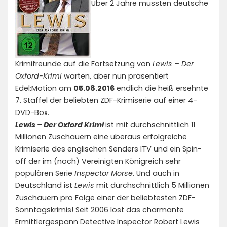
Über 2 Jahre mussten deutsche
Krimifreunde auf die Fortsetzung von
Lewis – Der
Oxford-Krimi
warten, aber nun präsentiert
Edel:Motion am
05.08.2016
endlich die heiß ersehnte
7. Staffel der beliebten ZDF-Krimiserie auf einer 4-
DVD-Box.
Lewis – Der Oxford Krimi
ist mit durchschnittlich 11
Millionen Zuschauern eine überaus erfolgreiche
Krimiserie des englischen Senders ITV und ein Spin-
off der im (noch) Vereinigten Königreich sehr
populären Serie
Inspector Morse
. Und auch in
Deutschland ist
Lewis
mit durchschnittlich 5 Millionen
Zuschauern pro Folge einer der beliebtesten ZDF-
Sonntagskrimis! Seit 2006 löst das charmante
Ermittlergespann Detective Inspector Robert Lewis