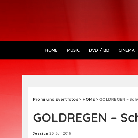
HOME
MUSIC
DVD / BD
CINEMA
Promi und Eventfotos
>
HOME
>
GOLDREGEN – Sc
GOLDREGEN – S
Jessica
25. Juli 2016
Posted