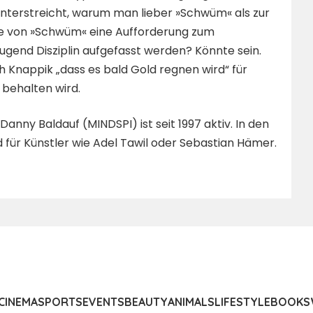
s unterstreicht, warum man lieber »Schwüm« als zur
line von »Schwüm« eine Aufforderung zum
ugend Disziplin aufgefasst werden? Könnte sein.
h Knappik „dass es bald Gold regnen wird“ für
 behalten wird.
ny Baldauf (MINDSPI) ist seit 1997 aktiv. In den
d für Künstler wie Adel Tawil oder Sebastian Hämer.
CINEMA
SPORTS
EVENTS
BEAUTY
ANIMALS
LIFESTYLE
BOOKS