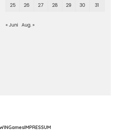
25
26
27
28
29
30
31
« Juni
Aug. »
WIN
Games
IMPRESSUM