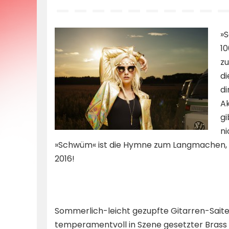
by
»S
10
zu
di
di
Ak
gi
ni
»Schwüm« ist die Hymne zum Langmachen,
2016!
Sommerlich-leicht gezupfte Gitarren-Saiten
temperamentvoll in Szene gesetzter Brass 