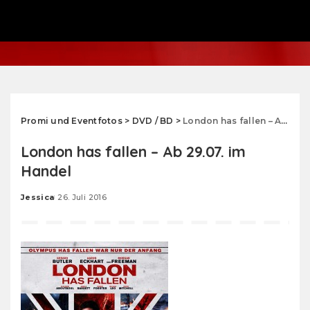
Promi und Eventfotos
>
DVD / BD
>
London has fallen – Ab 29.07. im Handel
London has fallen – Ab 29.07. im
Handel
Jessica
26. Juli 2016
Posted
by