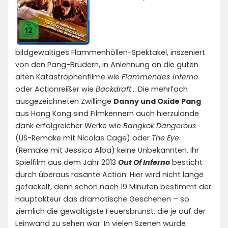
bildgewaltiges Flammenhöllen-Spektakel, inszeniert
von den Pang-Brüdern, in Anlehnung an die guten
alten Katastrophenfilme wie
Flammendes Inferno
oder Actionreißer wie
Backdraft
… Die mehrfach
ausgezeichneten Zwillinge
Danny und Oxide Pang
aus Hong Kong sind Filmkennern auch hierzulande
dank erfolgreicher Werke wie
Bangkok Dangerous
(US-Remake mit Nicolas Cage) oder
The Eye
(Remake mit Jessica Alba) keine Unbekannten. Ihr
Spielfilm aus dem Jahr 2013
Out Of Inferno
besticht
durch überaus rasante Action: Hier wird nicht lange
gefackelt, denn schon nach 19 Minuten bestimmt der
Hauptakteur das dramatische Geschehen – so
ziemlich die gewaltigste Feuersbrunst, die je auf der
Leinwand zu sehen war. In vielen Szenen wurde