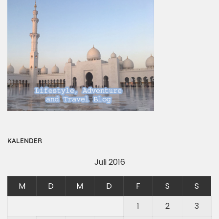
KALENDER
Juli 2016
M
D
M
D
F
S
S
1
2
3