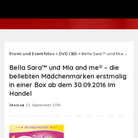
Promi und Eventfotos
>
DVD / BD
>
Bella Sara™ und Mia and me® – die beliebten Mädchenmarken erstmalig in einer Box ab dem 30.09.2016 im Handel
Bella Sara™ und Mia and me® – die
beliebten Mädchenmarken erstmalig
in einer Box ab dem 30.09.2016 im
Handel
Jessica
23. September 2016
Posted
by