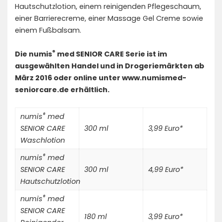
Hautschutzlotion, einem reinigenden Pflegeschaum,
einer Barrierecreme, einer Massage Gel Creme sowie
einem Fußbalsam.
®
Die numis
med SENIOR CARE Serie ist im
ausgewählten Handel und in Drogeriemärkten ab
März 2016 oder online unter
www.numismed-
seniorcare.de
erhältlich.
®
numis
med
SENIOR CARE
300 ml
3,99 Euro*
Waschlotion
®
numis
med
SENIOR CARE
300 ml
4,99 Euro*
Hautschutzlotion
®
numis
med
SENIOR CARE
180 ml
3,99 Euro*