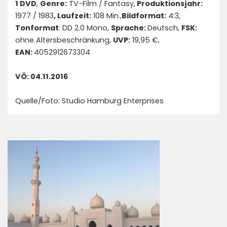
1 DVD
,
Genre:
TV-Film / Fantasy,
Produktionsjahr:
1977 / 1983
, Laufzeit:
108 Min.,
Bildformat:
4:3,
Tonformat
: DD 2.0 Mono,
Sprache:
Deutsch,
FSK:
ohne Altersbeschränkung,
UVP:
19,95 €,
EAN:
4052912673304
VÖ: 04.11.2016
Quelle/Foto: Studio Hamburg Enterprises