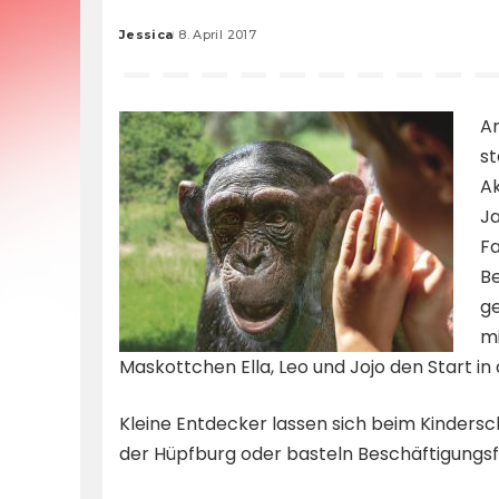
Jessica
8. April 2017
Posted
by
Am
st
Ak
Ja
Fa
Be
g
mi
Maskottchen Ella, Leo und Jojo den Start in
Kleine Entdecker lassen sich beim Kindersch
der Hüpfburg oder basteln Beschäftigungsfu