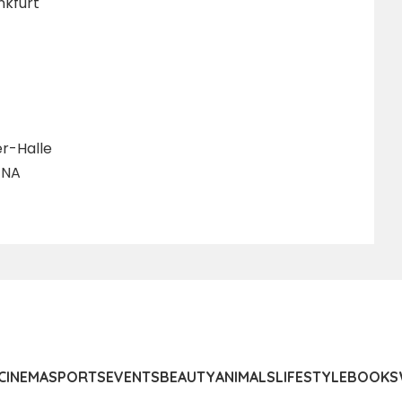
nkfurt
er-Halle
ENA
CINEMA
SPORTS
EVENTS
BEAUTY
ANIMALS
LIFESTYLE
BOOKS