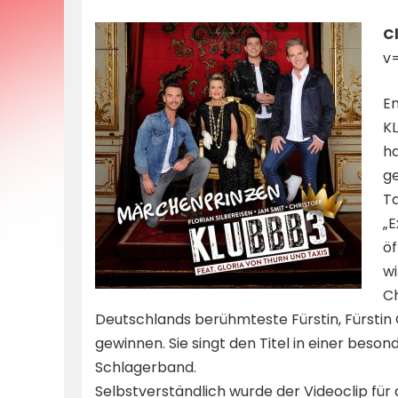
by
Cl
v
En
KL
ha
ge
T
„E
öf
wi
Ch
Deutschlands berühmteste Fürstin, Fürstin 
gewinnen. Sie singt den Titel in einer bes
Schlagerband.
Selbstverständlich wurde der Videoclip fü