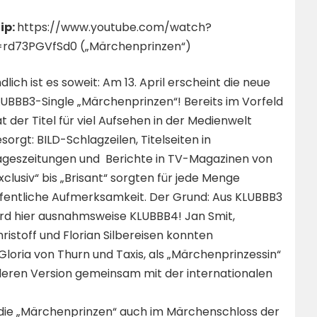
ip:
https://www.youtube.com/watch?
=rd73PGVfSd0
(„Märchenprinzen“)
dlich ist es soweit: Am 13. April erscheint die neue
UBBB3-Single „Märchenprinzen“! Bereits im Vorfeld
t der Titel für viel Aufsehen in der Medienwelt
sorgt: BILD-Schlagzeilen, Titelseiten in
ageszeitungen und Berichte in TV-Magazinen von
xclusiv“ bis „Brisant“ sorgten für jede Menge
fentliche Aufmerksamkeit. Der Grund: Aus KLUBBB3
rd hier ausnahmsweise KLUBBB4! Jan Smit,
ristoff und Florian Silbereisen konnten
Gloria von Thurn und Taxis, als „Märchenprinzessin“
onderen Version gemeinsam mit der internationalen
r die „Märchenprinzen“ auch im Märchenschloss der