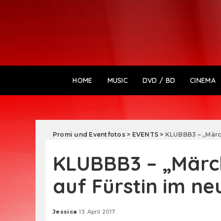
HOME
MUSIC
DVD / BD
CINEMA
Promi und Eventfotos
>
EVENTS
>
KLUBBB3 – „Märch
KLUBBB3 – „Märc
auf Fürstin im ne
Jessica
13. April 2017
Posted