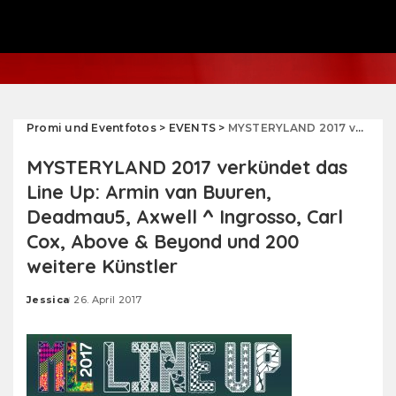
Promi und Eventfotos
>
EVENTS
>
MYSTERYLAND 2017 verkündet das Line Up: Armin van Buuren, Deadmau5, Axwell ^ Ingrosso, Carl Cox, Above & Beyond und 200 weitere Künstler
MYSTERYLAND 2017 verkündet das
Line Up: Armin van Buuren,
Deadmau5, Axwell ^ Ingrosso, Carl
Cox, Above & Beyond und 200
weitere Künstler
Jessica
26. April 2017
Posted
by