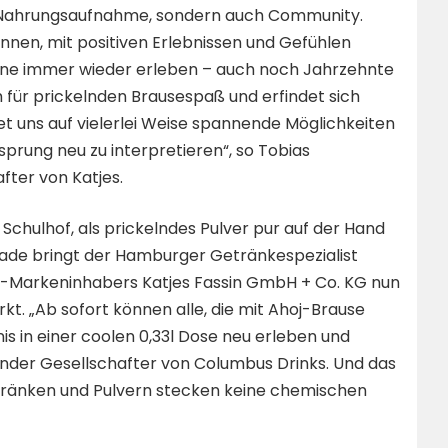
ur Nahrungsaufnahme, sondern auch Community.
ennen, mit positiven Erlebnissen und Gefühlen
sene immer wieder erleben – auch noch Jahrzehnte
m für prickelnden Brausespaß und erfindet sich
t uns auf vielerlei Weise spannende Möglichkeiten
prung neu zu interpretieren“, so Tobias
fter von Katjes.
chulhof, als prickelndes Pulver pur auf der Hand
nade bringt der Hamburger Getränkespezialist
j-Markeninhabers Katjes Fassin GmbH + Co. KG nun
kt. „Ab sofort können alle, die mit Ahoj-Brause
 in einer coolen 0,33l Dose neu erleben und
ender Gesellschafter von Columbus Drinks. Und das
tränken und Pulvern stecken keine chemischen