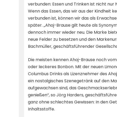
verbunden: Essen und Trinken ist nicht n
Wenn das Essen, das wir aus der Kindheit k
verbunden ist, können wir das als Erwach
später. „Ahoj-Brause gilt heute als Synony
dennoch immer wieder neu. Die Marke biete
neue Felder zu besetzen und den Markenurs
Bachmüller, geschäftsführender Gesellscha
Die meisten kennen Ahoj-Brause noch vom S
oder leckeres Bonbon. Mit der neuen Limo
Columbus Drinks als Lizenznehmer des Aho
ein nostalgisches Szenegetränk auf den Mar
aufgewachsen sind, das Geschmackserlebnis
genießen“, so Jörg Harders, geschäftsführ
ganz ohne schlechtes Gewissen: In den Ge
Inhaltsstoffe.