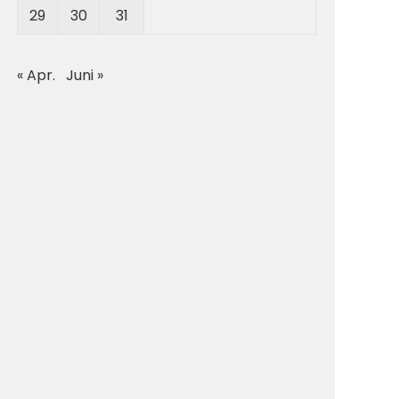
29
30
31
« Apr.
Juni »