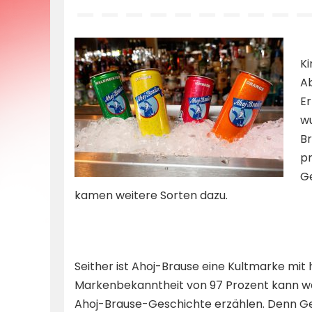
by
Ki
Ab
Er
wu
Br
pr
G
kamen weitere Sorten dazu.
Seither ist Ahoj-Brause eine Kultmarke mit
Markenbekanntheit von 97 Prozent kann wahr
Ahoj-Brause-Geschichte erzählen. Denn Ge