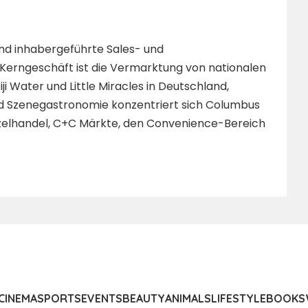
 und inhabergeführte Sales- und
 Kerngeschäft ist die Vermarktung von nationalen
i Water und Little Miracles in Deutschland,
nd Szenegastronomie konzentriert sich Columbus
nzelhandel, C+C Märkte, den Convenience-Bereich
CINEMA
SPORTS
EVENTS
BEAUTY
ANIMALS
LIFESTYLE
BOOKS