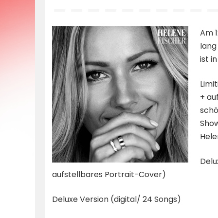
by
Am 1
lang
ist 
Limi
+ au
schö
Show
Hele
Delu
aufstellbares Portrait-Cover)
Deluxe Version (digital/ 24 Songs)