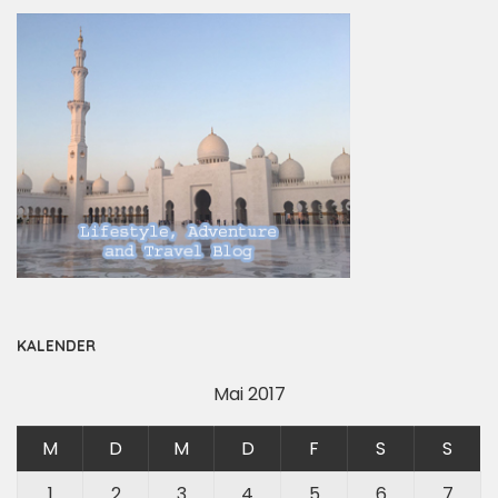
KALENDER
Mai 2017
M
D
M
D
F
S
S
1
2
3
4
5
6
7