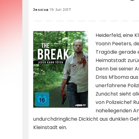
Jessica
19. Juli 2017
Posted
by
Heiderfeld, eine 
Yoann Peeters, de
Tragödie gerade e
Heimatstadt zurüc
Denn bei seiner A
Driss M’boma aus
unerfahrene Poliz
Zunächst sieht a
von Polizeichef R
naheliegenden Ant
undurchdringliche Dickicht aus dunklen Geh
Kleinstadt ein.