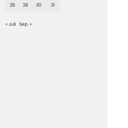
28
29
30
31
« Juli
Sep. »