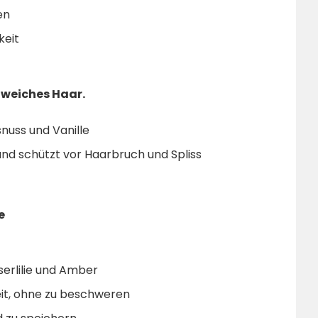
en
keit
g weiches Haar.
nuss und Vanille
und schützt vor Haarbruch und Spliss
e
serlilie und Amber
it, ohne zu beschweren