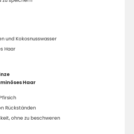
d zu speichern
ten und Kokosnusswasser
es Haar
inze
luminöses Haar
Pfirsich
von Rückständen
gkeit, ohne zu beschweren