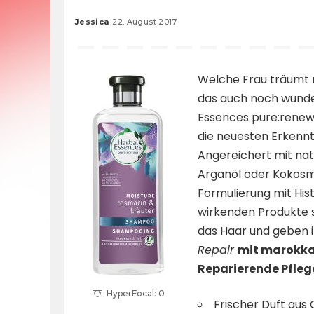
Jessica
22. August 2017
Posted
by
Welche Frau träumt 
das auch noch wunde
Essences pure:renew 
die neuesten Erkennt
Angereichert mit na
Arganöl oder Kokosmi
Formulierung mit Hist
wirkenden Produkte s
das Haar und geben 
Repair
mit marokk
Reparierende Pfleg
HyperFocal: 0
Frischer Duft aus 