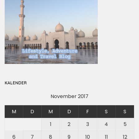
KALENDER
November 2017
M
D
M
D
F
S
S
1
2
3
4
5
6
7
8
9
10
11
12