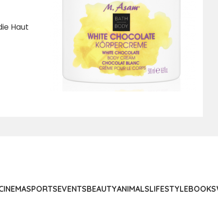
die Haut
CINEMA
SPORTS
EVENTS
BEAUTY
ANIMALS
LIFESTYLE
BOOKS