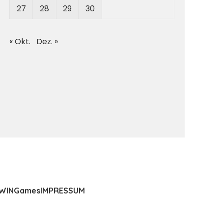
27
28
29
30
« Okt.
Dez. »
WIN
Games
IMPRESSUM