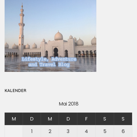
KALENDER
Mai 2018
M
D
M
D
F
S
S
1
2
3
4
5
6