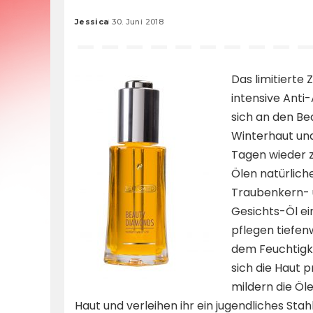
Jessica
30. Juni 2018
Posted
by
Das limitierte
intensive Anti-
sich an den Be
Winterhaut und
Tagen wieder z
Ölen natürlich
Traubenkern- 
Gesichts-Öl ei
pflegen tiefen
dem Feuchtigkei
sich die Haut p
mildern die Öl
Haut und verleihen ihr ein jugendliches Sta