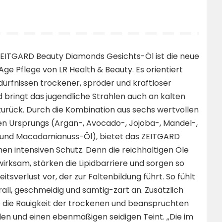
 ZEITGARD Beauty Diamonds Gesichts-Öl ist die neue
Age Pflege von LR Health & Beauty. Es orientiert
dürfnissen trockener, spröder und kraftloser
 bringt das jugendliche Strahlen auch an kalten
urück. Durch die Kombination aus sechs wertvollen
en Ursprungs (Argan-, Avocado-, Jojoba-, Mandel-,
und Macadamianuss-Öl), bietet das ZEITGARD
nen intensiven Schutz. Denn die reichhaltigen Öle
wirksam, stärken die Lipidbarriere und sorgen so
tsverlust vor, der zur Faltenbildung führt. So fühlt
rall, geschmeidig und samtig-zart an. Zusätzlich
e die Rauigkeit der trockenen und beanspruchten
hlen und einen ebenmäßigen seidigen Teint. „Die im