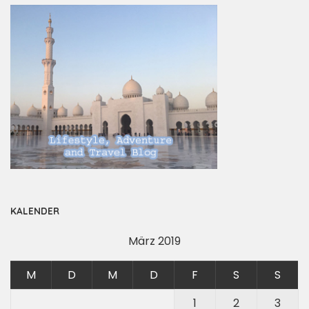
KALENDER
März 2019
M
D
M
D
F
S
S
1
2
3