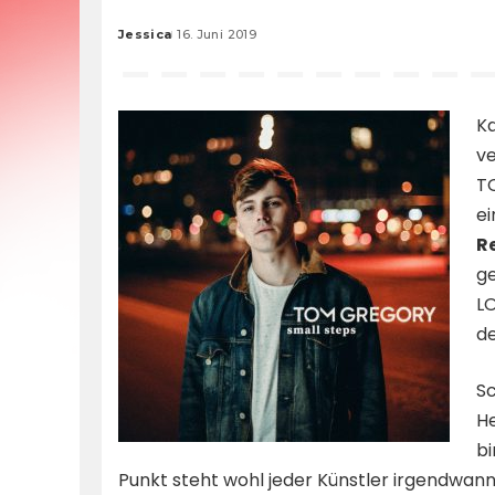
Jessica
16. Juni 2019
Posted
by
Ka
ve
TO
ei
R
ge
LO
de
Sc
He
bi
Punkt steht wohl jeder Künstler irgendwan