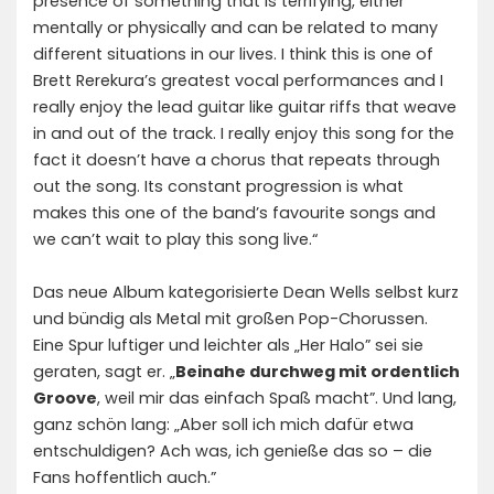
presence of something that is terrifying, either
mentally or physically and can be related to many
different situations in our lives. I think this is one of
Brett Rerekura’s greatest vocal performances and I
really enjoy the lead guitar like guitar riffs that weave
in and out of the track. I really enjoy this song for the
fact it doesn’t have a chorus that repeats through
out the song. Its constant progression is what
makes this one of the band’s favourite songs and
we can’t wait to play this song live.“
Das neue Album kategorisierte Dean Wells selbst kurz
und bündig als Metal mit großen Pop-Chorussen.
Eine Spur luftiger und leichter als „Her Halo” sei sie
geraten, sagt er. „
Beinahe durchweg mit ordentlich
Groove
, weil mir das einfach Spaß macht”. Und lang,
ganz schön lang: „Aber soll ich mich dafür etwa
entschuldigen? Ach was, ich genieße das so – die
Fans hoffentlich auch.”