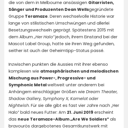
die von dem in Melbourne ansässigen
Gitarristen,
Sänger und Produzenten Dean Wells
gegründete
Gruppe
Teramaze
. Deren wechselvolle Historie war
lange von stilistischen Umschwüngen und allerlei
Besetzungswechseln geprägt. Spätestens 2015 mit
dem Album
„Her Halo”
jedoch, ihrem Einstand bei der
Mascot Label Group, hatte sie ihren Weg gefunden,
seither ist auch der Geheimtipp-Status passé.
Inzwischen punkten die Aussies mit ihrer ebenso
komplexen wie
atmosphärischen und melodischen
Mischung aus Power-, Progressive- und
Symphonic Metal
weltweit unter anderem bei
Anhängern einschlägiger Größen wie
Dream Theater,
Shadow Gallery, Symphony X, Kamelot oder
Nightwish
. Für sie alle gibt es fast vier Jahre nach „Her
Halo” bald neues Futter: Am
21. Juni 2019
erscheint
das
neue Teramaze-Album „Are We Soldiers”
als
bravourös dargebotenes Gesamtkunstwerk mit