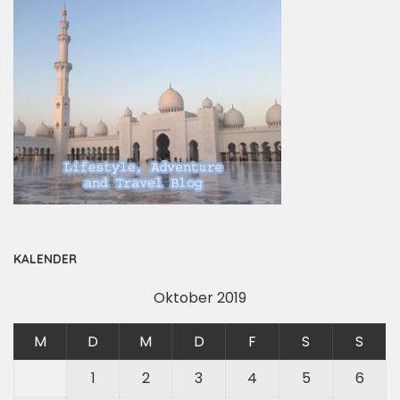
KALENDER
Oktober 2019
M
D
M
D
F
S
S
1
2
3
4
5
6