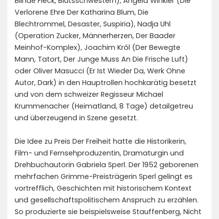
Blinde Fleck, Blutsschwestern), Angela Winkler (Die
Verlorene Ehre Der Katharina Blum, Die
Blechtrommel, Desaster, Suspiria), Nadja Uhl
(Operation Zucker, Männerherzen, Der Baader
Meinhof-Komplex), Joachim Król (Der Bewegte
Mann, Tatort, Der Junge Muss An Die Frische Luft)
oder Oliver Masucci (Er Ist Wieder Da, Werk Ohne
Autor, Dark) in den Hauptrollen hochkarätig besetzt
und von dem schweizer Regisseur Michael
Krummenacher (Heimatland, 8 Tage) detailgetreu
und überzeugend in Szene gesetzt.
Die Idee zu Preis Der Freiheit hatte die Historikerin,
Film- und Fernsehproduzentin, Dramaturgin und
Drehbuchautorin Gabriela Sperl. Der 1952 geborenen
mehrfachen Grimme-Preisträgerin Sperl gelingt es
vortrefflich, Geschichten mit historischem Kontext
und gesellschaftspolitischem Anspruch zu erzählen.
So produzierte sie beispielsweise Stauffenberg, Nicht