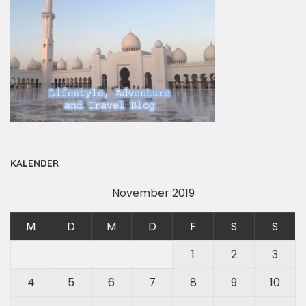
KALENDER
November 2019
M
D
M
D
F
S
S
1
2
3
4
5
6
7
8
9
10