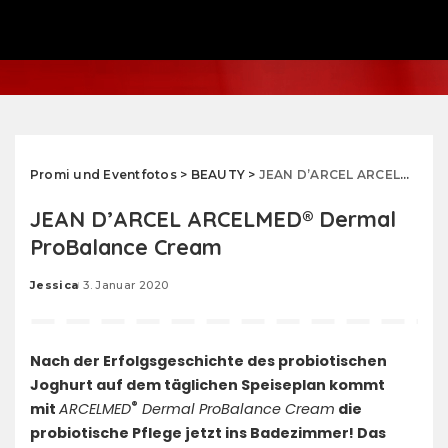
Promi und Eventfotos
>
BEAUTY
>
JEAN D’ARCEL ARCELMED® Dermal ProBalance Cream
JEAN D’ARCEL ARCELMED® Dermal
ProBalance Cream
Jessica
3. Januar 2020
Posted
by
Nach der Erfolgsgeschichte des probiotischen
Joghurt auf dem täglichen Speiseplan kommt
®
mit
ARCELMED
Dermal ProBalance Cream
die
probiotische Pflege jetzt ins Badezimmer! Das