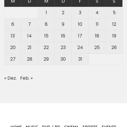
M
D
M
D
F
S
S
1
2
3
4
5
6
7
8
9
10
11
12
13
14
15
16
17
18
19
20
21
22
23
24
25
26
27
28
29
30
31
« Dez.
Feb. »
HOME
MUSIC
DVD / BD
CINEMA
SPORTS
EVENTS