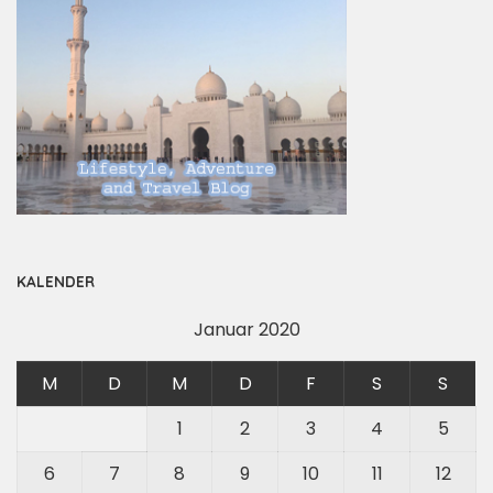
KALENDER
Januar 2020
M
D
M
D
F
S
S
1
2
3
4
5
6
7
8
9
10
11
12