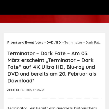
Promi und Eventfotos
>
DVD / BD
>
Terminator – Dark Fate – Am 05. März erscheint „Terminator – Dark Fate“ auf 4K Ultra HD, Blu-ray und DVD und bereits am 20. Februar als Download*
Terminator – Dark Fate – Am 05.
März erscheint „Terminator – Dark
Fate“ auf 4K Ultra HD, Blu-ray und
DVD und bereits am 20. Februar als
Download*
Jessica
18. Februar 2020
Posted
by
Terminator… ein Begriff von geradezu historischem