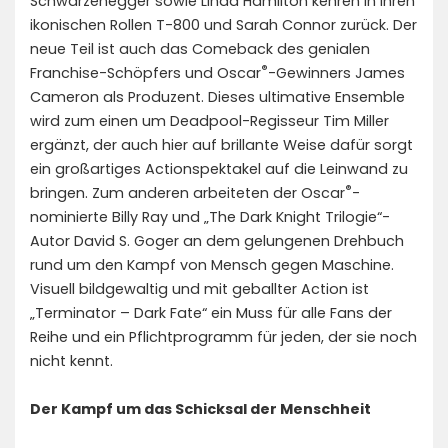
Schwarzenegger sowie Linda Hamilton kehren in ihren
ikonischen Rollen T-800 und Sarah Connor zurück. Der
neue Teil ist auch das Comeback des genialen
®
Franchise-Schöpfers und Oscar
-Gewinners James
Cameron als Produzent. Dieses ultimative Ensemble
wird zum einen um Deadpool-Regisseur Tim Miller
ergänzt, der auch hier auf brillante Weise dafür sorgt
ein großartiges Actionspektakel auf die Leinwand zu
®
bringen. Zum anderen arbeiteten der Oscar
-
nominierte Billy Ray und „The Dark Knight Trilogie“-
Autor David S. Goger an dem gelungenen Drehbuch
rund um den Kampf von Mensch gegen Maschine.
Visuell bildgewaltig und mit geballter Action ist
„Terminator – Dark Fate“ ein Muss für alle Fans der
Reihe und ein Pflichtprogramm für jeden, der sie noch
nicht kennt.
Der Kampf um das Schicksal der Menschheit