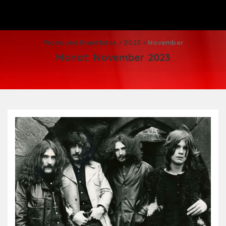
Promi und Eventfotos
>
2023
>
November
Monat:
November 2023