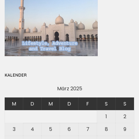
KALENDER
März 2025
M
D
M
D
F
S
S
1
2
3
4
5
6
7
8
9