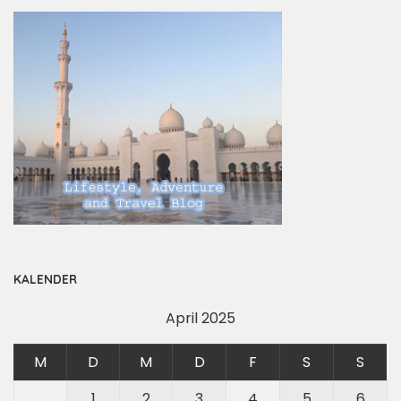
KALENDER
April 2025
M
D
M
D
F
S
S
1
2
3
4
5
6