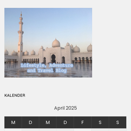
KALENDER
April 2025
M
D
M
D
F
S
S