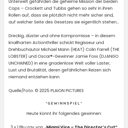
Unterwelt gefährden die geheime Mission der beiden
Cops – Crockett und Tubbs gehen so sehr in ihren
Rollen auf, dass sie plötzlich nicht mehr sicher sind,
auf welcher Seite des Gesetzes sie eigentlich stehen…
Dreckig, düster und ohne Kompromisse – in diesem
knallharten Actionthriller schickt Regisseur und
Drehbuchautor Michael Mann (HEAT) Colin Farrell (THE
LOBSTER) und Oscar®-Gewinner Jamie Foxx (DJANGO
UNCHAINED) in eine gnadenlose Welt voller Laster,
Lust und Brutalität, deren gefährlichen Reizen sich
niemand entziehen kann.
Quelle/Foto: © 2025 PLAION PICTURES
* G E W I N N S P I E L *
Heute könnt ihr folgendes gewinnen:
3 x 1 Blu-ray von
„Miami Vice – The Director’s Cut“