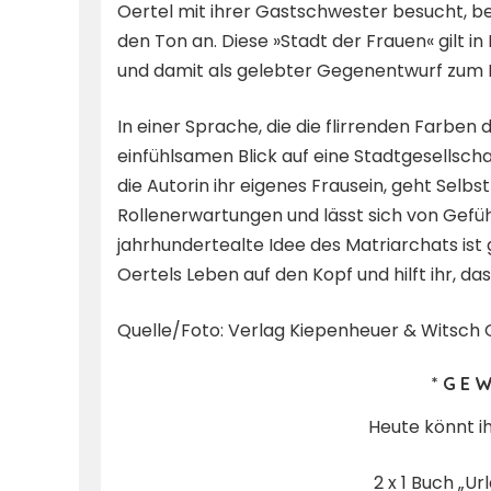
Oertel mit ihrer Gastschwester besucht, b
den Ton an. Diese »Stadt der Frauen« gilt 
und damit als gelebter Gegenentwurf zum P
In einer Sprache, die die flirrenden Farben
einfühlsamen Blick auf eine Stadtgesellscha
die Autorin ihr eigenes Frausein, geht Selb
Rollenerwartungen und lässt sich von Gefüh
jahrhundertealte Idee des Matriarchats ist gl
Oertels Leben auf den Kopf und hilft ihr, da
Quelle/Foto: Verlag Kiepenheuer & Witsch
* G E W
Heute könnt i
2 x 1 Buch „U