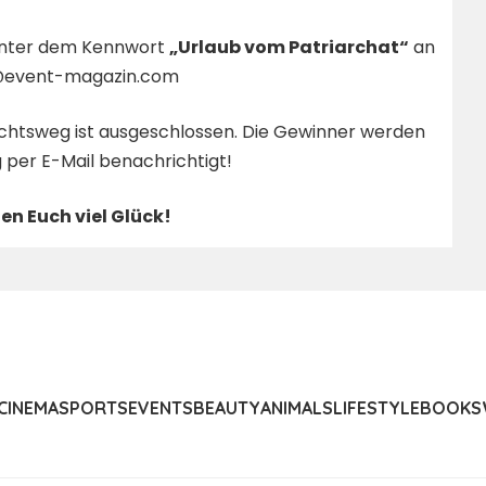
 unter dem Kennwort
„Urlaub vom Patriarchat“
an
@event-magazin.com
Rechtsweg ist ausgeschlossen. Die Gewinner werden
 per E-Mail benachrichtigt!
n Euch viel Glück!
CINEMA
SPORTS
EVENTS
BEAUTY
ANIMALS
LIFESTYLE
BOOKS