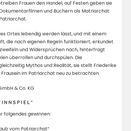
etreiben Frauen den Handel, auf Festen geben sie
in Dokumentarfilmen und Büchern als Matriarchat
atriarchat.
 des Ortes lebendig werden lässt, und mit einem
ft, die nach eigenen Regeln funktioniert, erkundet
stzweifeln und Widersprüchen nach, hinterfragt
len überrollen und durchspülen. Die
eichzeitig Mythos und Realität, sie stellt Friederike
s Frausein im Patriarchat neu zu betrachten.
 GmbH & Co. KG
 I N N S P I E L *
hr folgendes gewinnen:
rlaub vom Patriarchat“