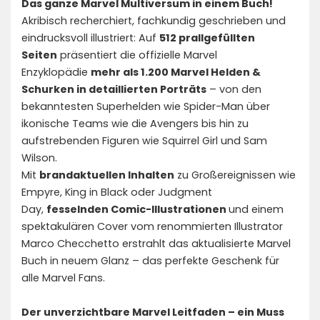
Das ganze Marvel Multiversum in einem Buch!
Akribisch recherchiert, fachkundig geschrieben und
eindrucksvoll illustriert: Auf
512 prallgefüllten
Seiten
präsentiert die offizielle Marvel
Enzyklopädie
mehr als 1.200 Marvel Helden &
Schurken in detaillierten Porträts
– von den
bekanntesten Superhelden wie Spider-Man über
ikonische Teams wie die Avengers bis hin zu
aufstrebenden Figuren wie Squirrel Girl und Sam
Wilson.
Mit
brandaktuellen Inhalten
zu Großereignissen wie
Empyre, King in Black oder Judgment
Day,
fesselnden Comic-Illustrationen
und einem
spektakulären Cover vom renommierten Illustrator
Marco Checchetto erstrahlt das aktualisierte Marvel
Buch in neuem Glanz – das perfekte Geschenk für
alle Marvel Fans.
Der unverzichtbare Marvel Leitfaden – ein Muss