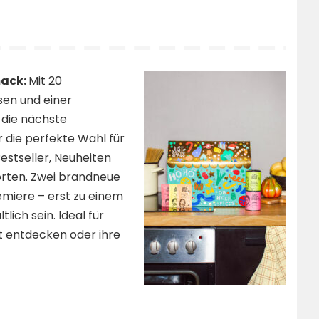
mack:
Mit 20
en und einer
 die nächste
r die perfekte Wahl für
estseller, Neuheiten
orten. Zwei brandneue
remiere – erst zu einem
lich sein. Ideal für
ent entdecken oder ihre