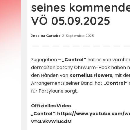
seines kommenden
VÖ 05.09.2025
Jessica Gartzke
2. September 2025
Posted
by
Zugegeben –
„Control“
hat es von vornher
dermaßen catchy Ohrwurm-Hook haben nur 
den Händen von
Kornelius Flowers
, mit d
Arrangements seiner Band, hat
„Control“
für Partylaune sorgt.
Offizielles Video
„Control“:
https://www.youtube.com/w
v=cLvkvW1ucdM