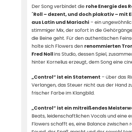
Der Song verbindet die
rohe Energie des 
´Roll – dezent, und doch plakativ – mit 
aus Latin und Mariachi
– ein ungewöhnlic
stimmiger Mix, der sofort in die Gehörgänge
die Beine geht. Für den authentischen Feinsc
holte sich Flowers den
renommierten Tro
Fred Noll
ins Studio, dessen Spiel, zusamm
hinter Kornelius erzeugt, dem Song eine cine
„Control“ ist ein Statement
– über das Ri
Verlangen, das Steuer nicht aus der Hand z
frischer Farbe im Klangbild.
„Control“ ist ein mitreißendes Meisterw
Beats, leidenschaftlichen Vocals und eine 
Flowers schafft es, eine Balance zwischen ro
Sound, der Spaß macht und der sowohl temp