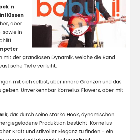
Rock´n
Einflüssen
her, aber
, sowie in
hliff
mpeter
en mit der grandiosen Dynamik, welche die Band
astische Tiefe verleiht.
ngen mit sich selbst, über innere Grenzen und das
u geben. Unverkennbar Kornelius Flowers, aber mit
erk
, das durch seine starke Hook, dynamischen
energiegeladene Produktion besticht. Kornelius
her Kraft und stilvoller Eleganz zu finden – ein
eramentvoll als auch tiefgründig ist.