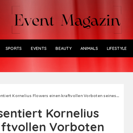
SPORTS
EVENTS
BEAUTY
ANIMALS
LIFESTYLE
nelius Flowers einen kraftvollen Vorboten seines kommenden Albums „Baby, I!“- VÖ 05.09.2025
sentiert Kornelius
aftvollen Vorboten