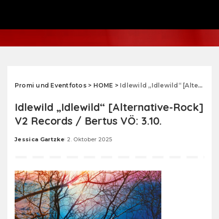
Promi und Eventfotos
>
HOME
>
Idlewild „Idlewild“ [Alternative-Rock] V2 Records / Bertus VÖ: 3.10.
Idlewild „Idlewild“ [Alternative-Rock]
V2 Records / Bertus VÖ: 3.10.
Jessica Gartzke
2. Oktober 2025
Posted
by