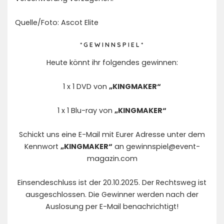
Quelle/Foto: Ascot Elite
* G E W I N N S P I E L *
Heute könnt ihr folgendes gewinnen:
1 x 1 DVD von
„KINGMAKER“
1 x 1 Blu-ray von
„KINGMAKER“
Schickt uns eine E-Mail mit Eurer Adresse unter dem
Kennwort
„KINGMAKER“
an
gewinnspiel@event-
magazin.com
Einsendeschluss ist der 20.10.2025. Der Rechtsweg ist
ausgeschlossen. Die Gewinner werden nach der
Auslosung per E-Mail benachrichtigt!