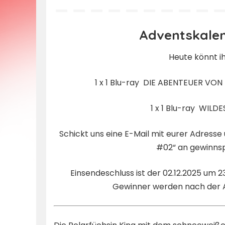
by
Adventskalen
Heute könnt i
1 x 1 Blu-ray DIE ABENTEUER VON 
1 x 1 Blu-ray WILD
Schickt uns eine E-Mail mit eurer Adres
#02“ an
gewinns
Einsendeschluss ist der 02.12.2025 um 2
Gewinner werden nach der A