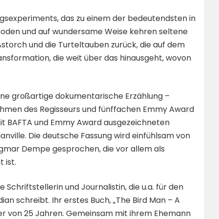
ungsexperiments, das zu einem der bedeutendsten in
er Boden und auf wundersame Weise kehren seltene
ßstorch und die Turteltauben zurück, die auf dem
ransformation, die weit über das hinausgeht, wovon
eine großartige dokumentarische Erzählung –
fnahmen des Regisseurs und fünffachen Emmy Award
mit BAFTA und Emmy Award ausgezeichneten
ville. Die deutsche Fassung wird einfühlsam von
gmar Dempe gesprochen, die vor allem als
ist.
 Schriftstellerin und Journalistin, die u.a. für den
an schreibt. Ihr erstes Buch, „The Bird Man – A
lter von 25 Jahren. Gemeinsam mit ihrem Ehemann