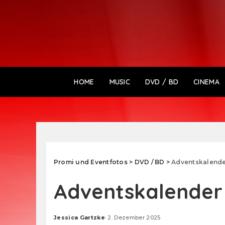
HOME
MUSIC
DVD / BD
CINEMA
Promi und Eventfotos
>
DVD / BD
>
Adventskalende
Adventskalender
Jessica Gartzke
2. Dezember 2025
Posted