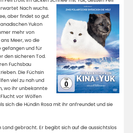
 Fell trollt im dicken Schnee mit
Yuk, dessen Fell
a erwartet Nach wuchs.
e, aber findet so gut
 kanadischen Yukon
 immer mehr von
 ans Meer, wo die
le gefangen und für
r den sicheren Tod.
eren Fuchsbau
rieben. Die Füchsin
fen viel zu nah und
n, wo ihr unbekannte
Flucht vor Wölfen
s sich die Hündin Rosa mit ihr anfreundet und sie
Land gebracht. Er begibt sich auf die aussichtslos