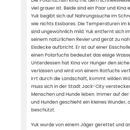
Die Polarfüchsin Kina mit dem schneeweißen
viel grauer ist. Beide sind ein Paar und Kin
Yuk begibt sich auf Nahrungssuche im Schne
wie nichts Essbares. Die Temperaturen im
sind ungewöhnlich mild. Yuk entfernt sich
seinem natürlichen Revier und gerät zu nah
Eisdecke aufbricht. Er ist auf einer Eisschol
einen Polarfuchs bedeutet das eisige Wasse
Unterdessen hat Kina vor Hunger den sich
verlassen und wird von einem Rotfuchs vert
irrt durch die Landschaft, kommt wilden Wöl
muss sich in der Stadt Jack-City verstecke
Menschen und Hunde leben. Immer auf der 
und Hunden geschieht ein kleines Wunder, al
beschützt.
Yuk wurde von einem Jäger gerettet und an 