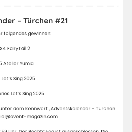
der – Türchen #21
hr folgendes gewinnen:
 PS4 FairyTail 2
S5 Atelier Yumia
5 Let’s Sing 2025
eries Let’s Sing 2025
se unter dem Kennwort „Adventskalender – Türchen
piel@event-magazin.com
3:59 Uhr. Der Rechtsweg ist ausgeschlossen. Die