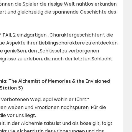
nen die Spieler die riesige Welt nahtlos erkunden,
ert und gleichzeitig die spannende Geschichte des
Y TAIL 2 einzigartigen „Charaktergeschichten“, die
ue Aspekte ihrer Lieblingscharaktere zu entdecken.
te genießen, den „Schlüssel zu verborgenen
ignisse zu erleben, die nach der letzten Schlacht
mia: The Alchemist of Memories & the Envisioned
Station 5)
verbotenen Weg, egal wohin er führt.“
gen weben und Emotionen nachspüren. Für die
ie vor uns liegt.
lt, in der Alchemie tabu ist und als böse gilt, folgt
mia: Die Alchemistin der Erinnerungen und das