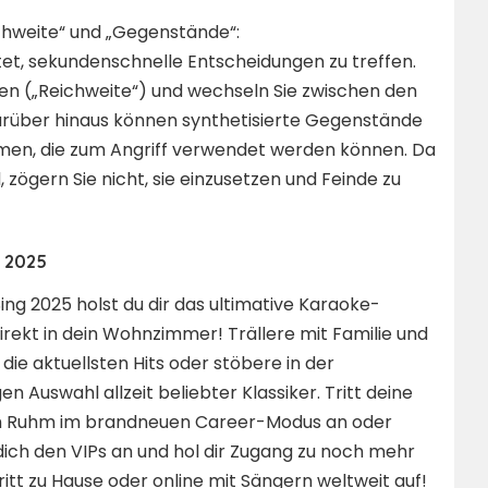
ichweite“ und „Gegenstände“:
tet, sekundenschnelle Entscheidungen zu treffen.
ten („Reichweite“) und wechseln Sie zwischen den
arüber hinaus können synthetisierte Gegenstände
en, die zum Angriff verwendet werden können. Da
ögern Sie nicht, sie einzusetzen und Feinde zu
ng 2025
Sing 2025 holst du dir das ultimative Karaoke-
direkt in dein Wohnzimmer! Trällere mit Familie und
die aktuellsten Hits oder stöbere in der
n Auswahl allzeit beliebter Klassiker. Tritt deine
m Ruhm im brandneuen Career-Modus an oder
dich den VIPs an und hol dir Zugang zu noch mehr
Tritt zu Hause oder online mit Sängern weltweit auf!