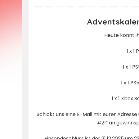
by
Adventskalen
Heute könnt i
1 x 1
1 x 1 P
1 x 1 PS
1 x 1 Xbox S
Schickt uns eine E-Mail mit eurer Adres
#21“ an
gewinns
Einsendeschluss ist der 21.12.2025 um 2