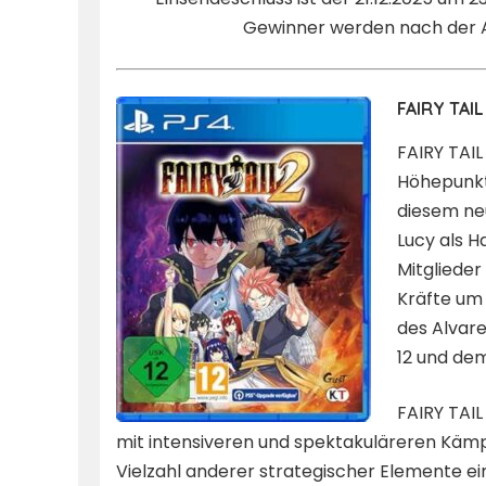
Gewinner werden nach der A
FAIRY TAIL
FAIRY TAIL
Höhepunkts
diesem neu
Lucy als 
Mitglieder
Kräfte um 
des Alvare
12 und de
FAIRY TAIL
mit intensiveren und spektakuläreren Kämp
Vielzahl anderer strategischer Elemente e