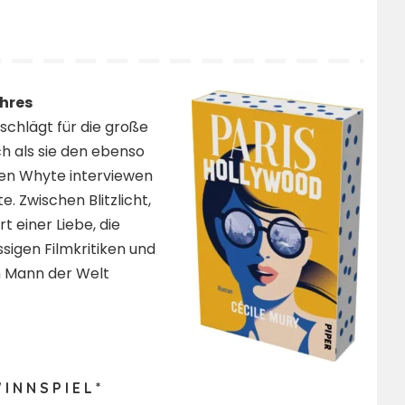
hres​
schlägt für die große
ch als sie den ebenso
Ben Whyte interviewen
e. Zwischen Blitzlicht,
 einer Liebe, die
sigen Filmkritiken und
n Mann der Welt
 I N N S P I E L *