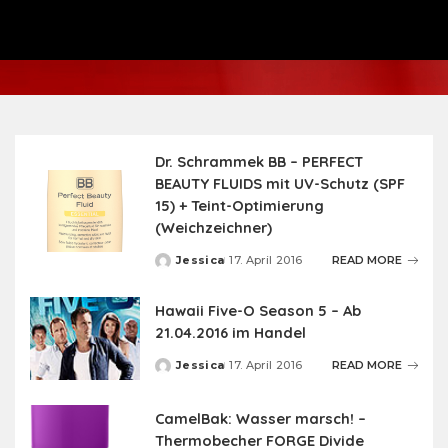
Dr. Schrammek BB – PERFECT
BEAUTY FLUIDS mit UV-Schutz (SPF
15) + Teint-Optimierung
(Weichzeichner)
Jessica
17. April 2016
READ MORE
Posted
by
Hawaii Five-O Season 5 – Ab
21.04.2016 im Handel
Jessica
17. April 2016
READ MORE
Posted
by
CamelBak: Wasser marsch! –
Thermobecher FORGE Divide