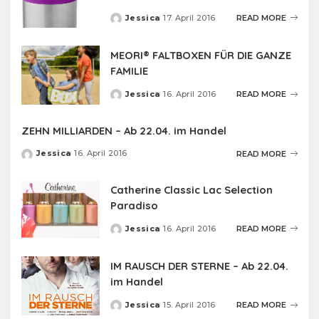
Jessica
17. April 2016
READ MORE
Posted
by
MEORI® FALTBOXEN FÜR DIE GANZE
FAMILIE
Jessica
16. April 2016
READ MORE
Posted
by
ZEHN MILLIARDEN – Ab 22.04. im Handel
Jessica
16. April 2016
READ MORE
Posted
by
Catherine Classic Lac Selection
Paradiso
Jessica
16. April 2016
READ MORE
Posted
by
IM RAUSCH DER STERNE – Ab 22.04.
im Handel
Jessica
15. April 2016
READ MORE
Posted