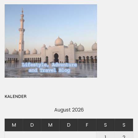
KALENDER
August 2026
M
D
M
D
F
S
S
1
2