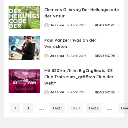
by
Clemens G. Arvay Der Heilungscode
der Natur
Jessica
15. April 2016
READ MORE
Posted
by
Paul Panzer Invasion der
Verrückten
Jessica
15. April 2016
READ MORE
Posted
by
Mit 320 km/h im BigCityBeats ICE
Club Train zum „größten Club der
Welt“
Jessica
15. April 2016
READ MORE
Posted
by
…
…
1
1.821
1.822
1.823
1.8