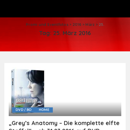
Promi und Eventfotos
>
2016
>
März
>
25.
Tag:
25. März 2016
DVD / BD
HOME
„Grey’s Anatomy – Die komplette elfte