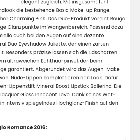
elegant zugleich. Mit insgesamt fünf
endlook die bestehende Basic Make-up Range.
lusher Charming Pink. Das Duo-Produkt vereint Rouge
rosige Glanzpunkte im Wangenbereich. Passend dazu
siello auch bei den Augen auf eine dezente
ral Duo Eyeshadow Juliette, der einen zarten
 Besonders präzise lassen sich die Lidschatten
nem ultraweichen Echthaarpinsel, der beim
nge garantiert. Abgerundet wird das Augen-Make-
wan. Nude-Lippen komplettieren den Look. Dafür
n-Lippenstift Mineral Boost Lipstick Ballerina. Die
l Lacquer Gloss Innocent Love. Dank seines Wet-
in intensiv spiegelndes Hochglanz-Finish auf den
gio Romance 2016: